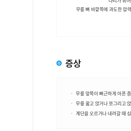
다리가 휘어
무릎 뼈 바깥쪽에 과도한 압
증상
무릎 앞쪽이 뻐근하게 아픈 
무릎 꿇고 앉거나 쪼그리고 
계단을 오르거나 내려갈 때 