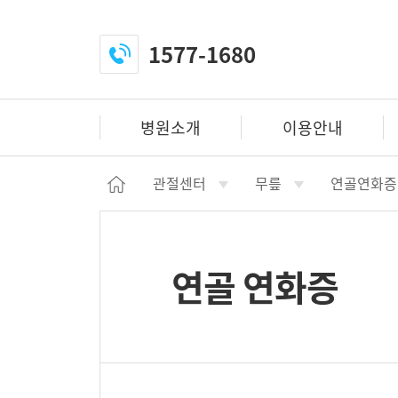
1577-1680
전
화
걸
병원소개
이용안내
기
닫
관절센터
무릎
연골연화증
기
h
o
m
연골 연화증
e