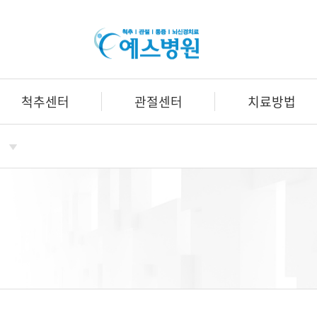
예
스
병
원
척추센터
관절센터
치료방법