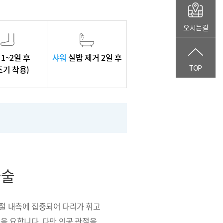
오시는길
1~2일 후
샤워
실밥 제거 2일 후
TOP
조기 착용)
골술
절 내측에 집중되어 다리가 휘고
을 요합니다. 다만 인공 관절을