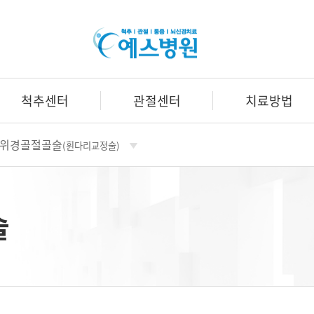
예
스
병
원
척추센터
관절센터
치료방법
위경골절골술
(휜다리교정술)
술