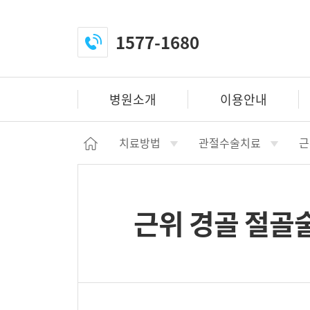
1577-1680
전
화
걸
병원소개
이용안내
기
닫
치료방법
관절수술치료
근
기
h
o
m
근위 경골 절골
e