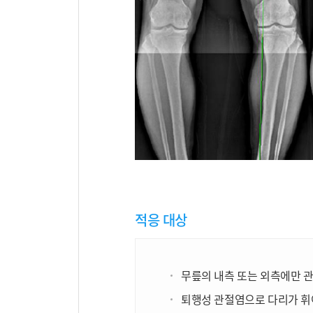
적응 대상
무릎의 내측 또는 외측에만 
퇴행성 관절염으로 다리가 휘