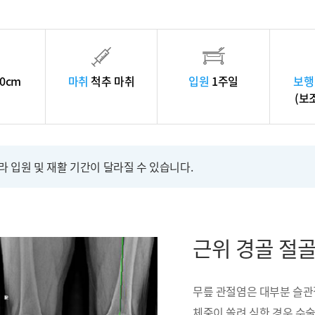
0cm
마취
척추 마취
입원
1주일
보행
(보
따라 입원 및 재활 기간이 달라질 수 있습니다.
근위 경골 절
무릎 관절염은 대부분 슬관
체중이 쏠려 심한 경우 수술