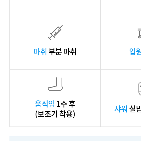
마취
부분 마취
입
움직임
1주 후
샤워
실밥
(보조기 착용)