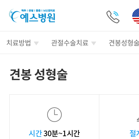
예
스
병
전
원
화
치료방법
관절수술치료
견봉성형
걸
기
견봉 성형술
시간
30분~1시간
절