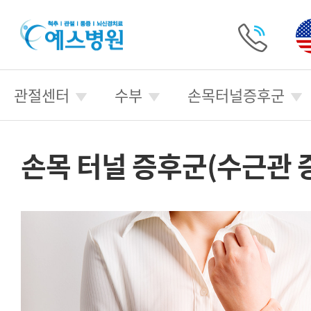
예
스
병
전
원
화
관절센터
수부
손목터널증후군
걸
기
손목 터널 증후군(수근관 