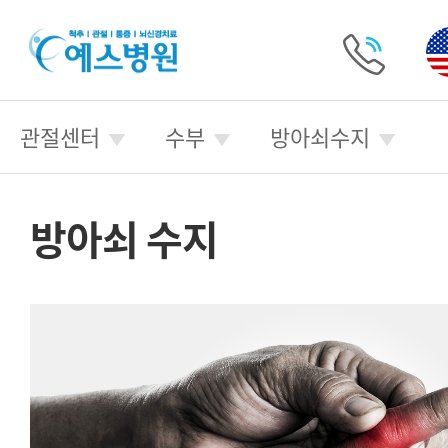
예
스
병
전
원
화
관절센터
수부
방아쇠수지
걸
기
방아쇠 수지