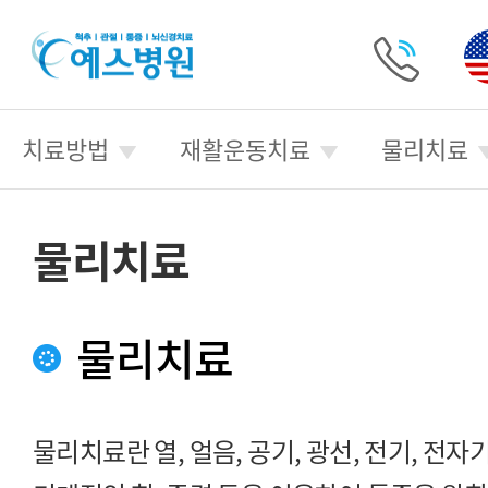
예
스
병
전
원
화
치료방법
재활운동치료
물리치료
걸
기
물리치료
물리치료
물리치료란 열, 얼음, 공기, 광선, 전기, 전자