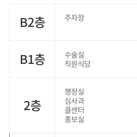
주차장
B2층
수술실
B1층
직원식당
행정실
심사과
2층
콜센터
홍보실