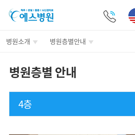
예
스
병
전
원
화
병원소개
병원층별안내
걸
기
병원층별 안내
4층