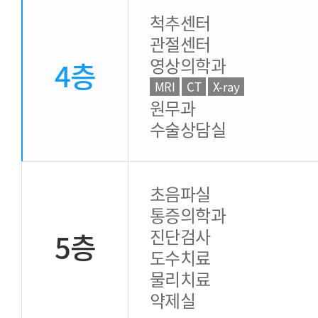
척추센터
관절센터
영상의학과
4층
MRI
CT
X-ray
원무과
수술상담실
초음파실
통증의학과
진단검사
5층
도수치료
물리치료
약제실