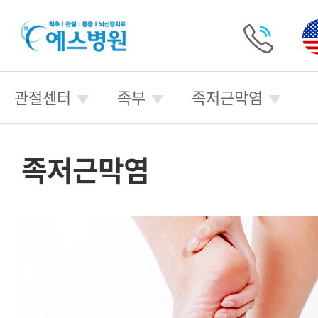
예
스
병
전
원
화
관절센터
족부
족저근막염
걸
기
족저근막염